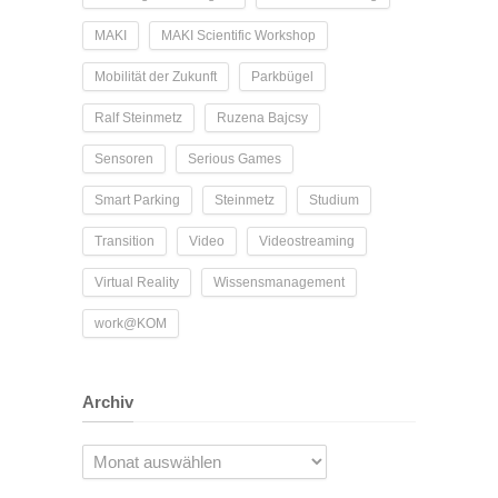
MAKI
MAKI Scientific Workshop
Mobilität der Zukunft
Parkbügel
Ralf Steinmetz
Ruzena Bajcsy
Sensoren
Serious Games
Smart Parking
Steinmetz
Studium
Transition
Video
Videostreaming
Virtual Reality
Wissensmanagement
work@KOM
Archiv
Archiv