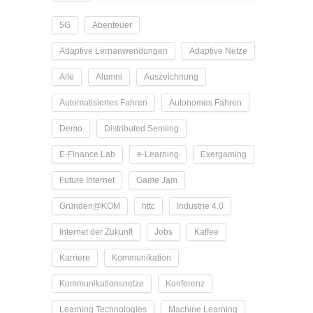
5G
Abenteuer
Adaptive Lernanwendungen
Adaptive Netze
Alle
Alumni
Auszeichnung
Automatisiertes Fahren
Autonomes Fahren
Demo
Distributed Sensing
E-Finance Lab
e-Learning
Exergaming
Future Internet
Game Jam
Gründen@KOM
httc
Industrie 4.0
Internet der Zukunft
Jobs
Kaffee
Karriere
Kommunikation
Kommunikationsnetze
Konferenz
Learning Technologies
Machine Learning