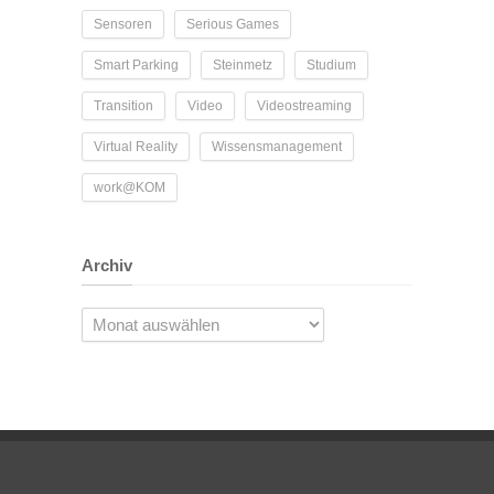
Sensoren
Serious Games
Smart Parking
Steinmetz
Studium
Transition
Video
Videostreaming
Virtual Reality
Wissensmanagement
work@KOM
Archiv
Archiv