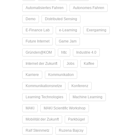
Automatisiertes Fahren
Autonomes Fahren
Demo
Distributed Sensing
E-Finance Lab
e-Learning
Exergaming
Future Internet
Game Jam
Gründen@KOM
httc
Industrie 4.0
Internet der Zukunft
Jobs
Kaffee
Karriere
Kommunikation
Kommunikationsnetze
Konferenz
Learning Technologies
Machine Learning
MAKI
MAKI Scientific Workshop
Mobilität der Zukunft
Parkbügel
Ralf Steinmetz
Ruzena Bajcsy