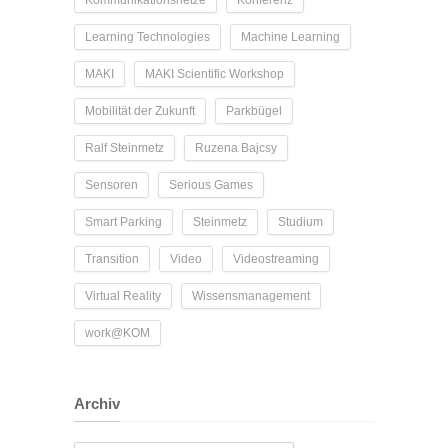
Kommunikationsnetze
Konferenz
Learning Technologies
Machine Learning
MAKI
MAKI Scientific Workshop
Mobilität der Zukunft
Parkbügel
Ralf Steinmetz
Ruzena Bajcsy
Sensoren
Serious Games
Smart Parking
Steinmetz
Studium
Transition
Video
Videostreaming
Virtual Reality
Wissensmanagement
work@KOM
Archiv