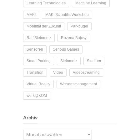
Learning Technologies
Machine Learning
MAKI
MAKI Scientific Workshop
Mobilität der Zukunft
Parkbügel
Ralf Steinmetz
Ruzena Bajcsy
Sensoren
Serious Games
Smart Parking
Steinmetz
Studium
Transition
Video
Videostreaming
Virtual Reality
Wissensmanagement
work@KOM
Archiv
Archiv