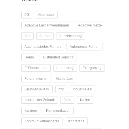
5G
Abenteuer
Adaptive Lernanwendungen
Adaptive Netze
Alle
Alumni
Auszeichnung
Automatisiertes Fahren
Autonomes Fahren
Demo
Distributed Sensing
E-Finance Lab
e-Learning
Exergaming
Future Internet
Game Jam
Gründen@KOM
httc
Industrie 4.0
Internet der Zukunft
Jobs
Kaffee
Karriere
Kommunikation
Kommunikationsnetze
Konferenz