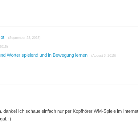
Not
(September 23, 2015)
 2015)
und Wörter spielend und in Bewegung lernen
(August 3, 2015)
, danke! Ich schaue einfach nur per Kopfhörer WM-Spiele im Internet
al. ;)