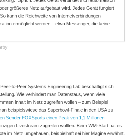
rking.“ Sprich: Jedes Gerät verbindet sich automatisch
 oder größeres Netz aufgebaut wird. Jedes Gerät fungiert
 So kann die Reichweite von Internetverbindungen
kation ermöglicht werden – etwa Messenger, die keine
arby
eer-to-Peer Systems Engineering Lab beschäftigt sich
stellung. Wie verhindert man Datenstaus, wenn viele
immten Inhalt im Netz zugreifen wollen – zum Beispiel
an beispielswiese das Superbowl-Finale in den USA zu
ären Sender FOXSports einen Peak von 1,1 Millionen
n einzigen Livestream zugreifen wollten. Beim WM-Start hat es
te im Netz umgehauen, beispielhaft sei hier Magine erwähnt.