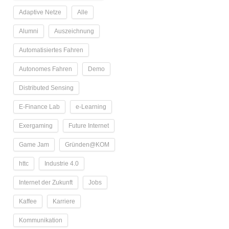
Adaptive Netze
Alle
Alumni
Auszeichnung
Automatisiertes Fahren
Autonomes Fahren
Demo
Distributed Sensing
E-Finance Lab
e-Learning
Exergaming
Future Internet
Game Jam
Gründen@KOM
httc
Industrie 4.0
Internet der Zukunft
Jobs
Kaffee
Karriere
Kommunikation