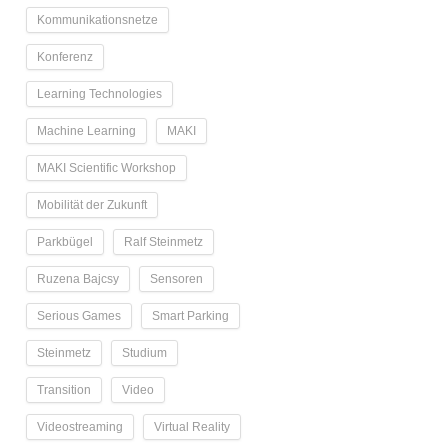
Kommunikationsnetze
Konferenz
Learning Technologies
Machine Learning
MAKI
MAKI Scientific Workshop
Mobilität der Zukunft
Parkbügel
Ralf Steinmetz
Ruzena Bajcsy
Sensoren
Serious Games
Smart Parking
Steinmetz
Studium
Transition
Video
Videostreaming
Virtual Reality