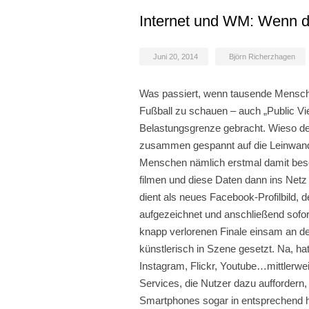
Internet und WM: Wenn d
Juni 20, 2014
Björn Richerzhagen
Was passiert, wenn tausende Men
Fußball zu schauen – auch „Public Vi
Belastungsgrenze gebracht. Wieso denn
zusammen gespannt auf die Leinwand v
Menschen nämlich erstmal damit beschä
filmen und diese Daten dann ins Netz 
dient als neues Facebook-Profilbild, 
aufgezeichnet und anschließend sofor
knapp verlorenen Finale einsam an de
künstlerisch in Szene gesetzt. Na, ha
Instagram, Flickr, Youtube…mittlerwe
Services, die Nutzer dazu auffordern,
Smartphones sogar in entsprechend 