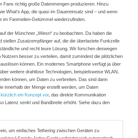
er Fans richtig große Datenmengen produzieren. Hinzu
ie What’s App, die quasi im Dauereinsatz sind – und wenn
nde im Fanmeilen-Getümmel wiederzufinden.
 auf der Münchner „Wiesn“ zu beobachten. Da haben die
d stellen Zusatzempfänger auf, die die überlastete Funkzelle
umständliche und recht teure Lösung. Wir forschen deswegen
 Nutzern besser zu verteilen, damit zumindest die plötzlichen
n auslösen können. Ein modernes Smartphone verfügt ja über
über weitere drahtlose Technologien, beispielsweise WLAN,
erden können, um Daten zu verbreiten. Das sind dann
e innerhalb der Menge erstellt werden, um Daten
 kürzlich ein Konzept vor
, das direkte Kommunikation
so Latenz senkt und Bandbreite erhöht. Siehe dazu den
ein, um einfaches Tethering zwischen Geräten zu