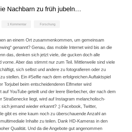
ie Nachbarn zu früh jubeln…
1 Kommentar
Forschung
schen an einem Ort zusammenkommen, um gemeinsam
ewing“ genannt? Genau, das mobile Internet wird bis an die
 das, denken sich jetzt viele, die gucken doch alle
orne. Aber das stimmt nur zum Teil. Mittlerweile sind viele
ftigt, sich selbst und andere zu fotografieren oder zu
zu stellen. Ein #Selfie nach dem erfolgreichen Auftaktspiel
der Torjubel beim entscheidenderen Elfmeter wird
t auf YouTube geteilt und der leere Bierbecher, der nach dem
r Straßenecke liegt, wird auf Instagram melancholisch-
t sich jemand wieder erkannt? ;) Facebook, Twitter,
ile gibt es eine kaum noch zu überschauende Anzahl an
 multimediale Inhalte zu teilen. Dank HD-Kameras in den
hoher Qualität. Und da die Angebote gut angenommen