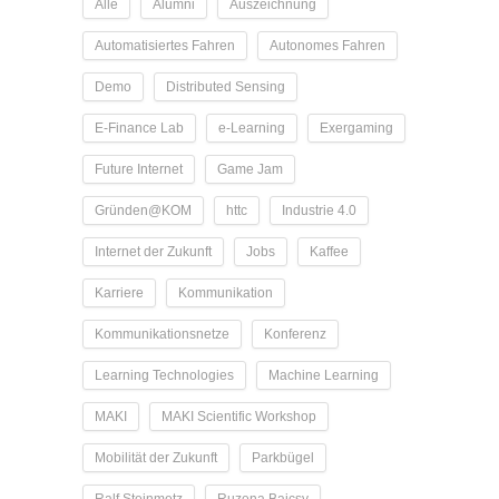
Alle
Alumni
Auszeichnung
Automatisiertes Fahren
Autonomes Fahren
Demo
Distributed Sensing
E-Finance Lab
e-Learning
Exergaming
Future Internet
Game Jam
Gründen@KOM
httc
Industrie 4.0
Internet der Zukunft
Jobs
Kaffee
Karriere
Kommunikation
Kommunikationsnetze
Konferenz
Learning Technologies
Machine Learning
MAKI
MAKI Scientific Workshop
Mobilität der Zukunft
Parkbügel