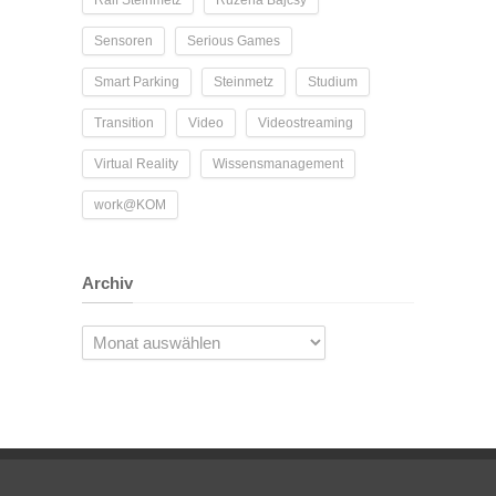
Ralf Steinmetz
Ruzena Bajcsy
Sensoren
Serious Games
Smart Parking
Steinmetz
Studium
Transition
Video
Videostreaming
Virtual Reality
Wissensmanagement
work@KOM
Archiv
Archiv